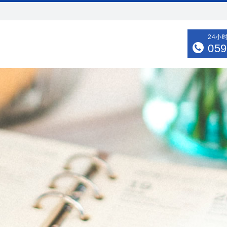
24小
059