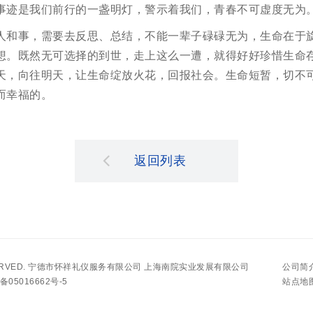
事迹是我们前行的一盏明灯，警示着我们，青春不可虚度无为
人和事，需要去反思、总结，不能一辈子碌碌无为，生命在于
想。既然无可选择的到世，走上这么一遭，就得好好珍惜生命
天，向往明天，让生命绽放火花，回报社会。生命短暂，切不
而幸福的。
返回列表
ERVED.
宁德市怀祥礼仪服务有限公司 上海南院实业发展有限公司
公司简
05016662号-5
站点地