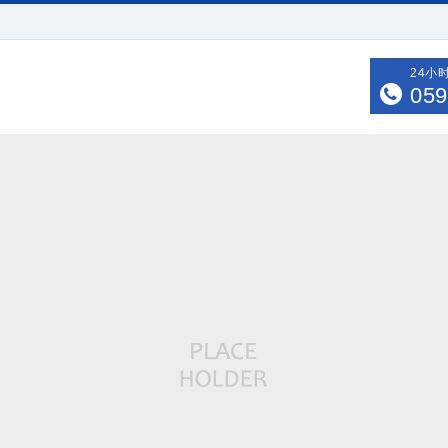
24小
059